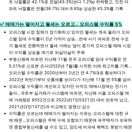
트 낙찰률은 42.1%로 전달(43.3%)보다 1.2%p 하락했고, 인천 아
파트 낙찰률은 전월(36.7%) 대비 6.6%p 상승한 43.3%를 기록
✅ 매매가는 떨어지고 월세는 오르고
…
오피스텔 수익률 5%
오피스텔 시장 침체가 장기화하고 있지만 월세는 계속 올라가 오피
스텔 임대 수익률이 2년 가까이 상승...전세 사기 여파로 전세 수요
가 월세로 전환하면서 월세 거래는 많이 증가져 오피스텔 매매 시장
이 수익률 상승을 계기로 되살아날지 주목
부동산원에 따르면 지난해 11월 전국 오피스텔 임대 수익률은 연
5.01%로 신표본 조사(2020년 7월)를 시작한 이래 최고치를 기록...
오피스텔 수익률은 2020년부터 2년간 연 4.7%대로 횡보하다가
2022년 하반기부터 오름세를 보이다가 지난해 11월 연 5%를 넘어
오피스텔 수익률이 개선되고 있지만 아직도 매매시장에는 찬기가
돌아...국토부 실거래가 시스템에 따르면, 지난해 서울 오피스텔 매
매 거래량은 8552건으로 2022년(1만5321건) 대비 반토막 났고,
2021년(2만137건)과 비교해도 엄청난 감소
수익률은 오르는데 매매가가 떨어지는 이유는 오피스텔에 대한 규
제 때문...오피스텔은 주택 수에 포함되기 때문에 유주택자가 보유하
면 종합부동산세를 낼 수도 있고, 양도세 비과세 혜택도 못받기 때문