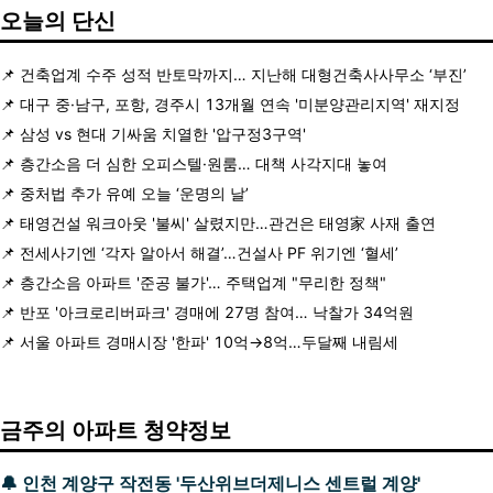
오늘의 단신
📌 건축업계 수주 성적 반토막까지… 지난해 대형건축사사무소 ‘부진’
📌 대구 중·남구, 포항, 경주시 13개월 연속 '미분양관리지역' 재지정
📌 삼성 vs 현대 기싸움 치열한 '압구정3구역'
📌 층간소음 더 심한 오피스텔·원룸… 대책 사각지대 놓여
📌 중처법 추가 유예 오늘 ‘운명의 날’
📌 태영건설 워크아웃 '불씨' 살렸지만…관건은 태영家 사재 출연
📌 전세사기엔 ‘각자 알아서 해결’…건설사 PF 위기엔 ‘혈세’
📌 층간소음 아파트 '준공 불가'… 주택업계 "무리한 정책"
📌 반포 '아크로리버파크' 경매에 27명 참여… 낙찰가 34억원
📌 서울 아파트 경매시장 '한파' 10억→8억…두달째 내림세
금주의 아파트 청약정보
🔔
인천 계양구 작전동 '두산위브더제니스 센트럴 계양'