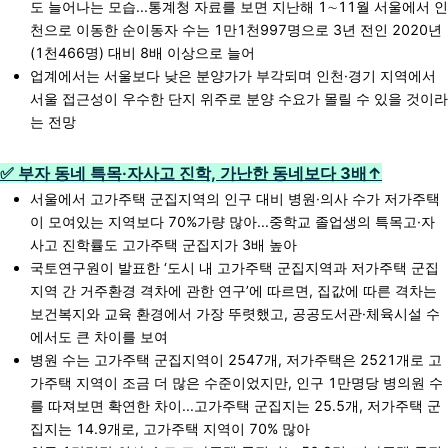
도 늘어나는 모습...통계청 자료를 보면 지난해 1∼11월 서울에서 인
천으로 이동한 순이동자 수는 1만1천997명으로 3년 전인 2020년
(1천466명) 대비 8배 이상으로 늘어
업계에서는 서울보다 낮은 분양가가 부각되며 인천·경기 지역에서
서울 접근성이 우수한 단지 위주로 분양 수요가 몰릴 수 있을 것이라
는 전망
✅ 부자 동네 특목·자사고 진학, 가난한 동네보다 3배↑
서울에서 고가주택 군집지역의 인구 대비 병원·의사 수가 저가주택
이 모여있는 지역보다 70%가량 많아...중학교 졸업생의 특목고·자
사고 진학률도 고가주택 군집지가 3배 높아
국토연구원이 발표한 ‘도시 내 고가주택 군집지역과 저가주택 군집
지역 간 거주환경 격차에 관한 연구’에 따르면, 집값에 따른 격차는
보건복지와 교육 환경에서 가장 뚜렷했고, 공공도서관·체육시설 수
에서도 큰 차이를 보여
병원 수는 고가주택 군집지역이 2547개, 저가주택은 2521개로 고
가주택 지역이 조금 더 많은 수준이었지만, 인구 1만명당 병의원 수
를 따져보면 확연한 차이...고가주택 군집지는 25.5개, 저가주택 군
집지는 14.9개로, 고가주택 지역이 70% 많아