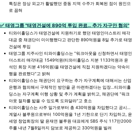
특징은 정상 외교가 활발했던 중동 지역 수주가 회복된 점이 원인으
로 꼽혀
✅ 태영그룹 "태영건설에 890억 투입 완료… 추가 자구안 협의"
티와이홀딩스가 태영건설에 지원하기로 했던 태영인더스트리 매각
대금 중 채권단이 미이행했다고 판단한 890억원을 8일 추가로 태영
건설에 투입
태영그룹 지주사인 티와이홀딩스는 "워크아웃을 신청하면서 태영인
더스트리 매각대금 1549억원(티와이홀딩스 지분 1133억원과 윤
석민 회장 지분 416억원)을 태영건설에 직접 지원하겠다는 약속이
행을 완료했다"고 밝혀
티와이홀딩스는 채권단이 요구하는 추가 자구계획에 대해서는 산업
은행과 협의해서 구체적인 방안을 곧 마련하겠다는 입장...티와이홀
딩스는 자구계획 이행 상황 및 추가 계획을 밝히고, 채권단에 "워크
아웃 절차를 밟을 수 있도록 도와달라"고 호소
티와이홀딩스는 사주 일가로부터 총 430억원을 차입했다고 공시...
계열사 블루원으로부터 100억원을 1년 기한으로 단기 차입하고, 윤
세영 창업회장의 딸 윤재연 블루원 대표에게 SBS 주식 117만2000
주를 내년 7월8일까지 담보로 제공하고 330억원을 빌려