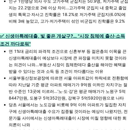
인구 1만명당 의사 수도 고가주택 군집지는 50.9명, 저가주택 군집
지는 22.2명으로 2배 이상 차이...고가주택 군집지 내 중학교 졸업
생의 특목고·자사고 진학률은 18.2%로 저가주택 군집지(6.0%)에
비해 3배 높았고, 고가·저가주택이 섞인 비군집지 진학률은 9.2%
✅ 신생아특례대출, 빛 좋은 개살구?
…
"시장 침체에 출산·소득
조건 까다로워"
연 1%대 금리의 파격적 조건으로 신혼부부 등 젊은층의 이목을 끈
신생아특례대출이 예상보다 시장에 큰 파장을 미치지 못할 것이라
는 의견이 나와...부동산 시장이 침체한데다 출산을 해야만 혜택을
받을 수 있다는 것과 소득 등 조건이 까다롭다는 이유
서울부동산정보광장에 따르면 서울 아파트값이 하락세로 전환함에
따라 지난달 기준 평균 아파트 매매가가 9억원 이하인 자치구는 절
반 수준인 13곳에 이르러...‘노·도·강’은 평균 매매가가 노원구 5억
8447만원, 도봉구 5억352만원, 강북구 5억5920만원으로 나타
당초 서울에서는 노도강을 비롯해 9억 이하 아파트가 밀집한 자치
구에 신생아특례대출 수요가 집중될 것이라는 예상이 나왔지만, 전
문가들 사이에서는 신생아특례대출이 시장에 미칠 영향에 대한 회
의론이 나와