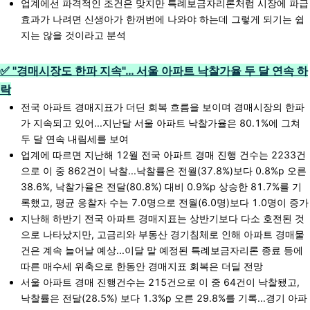
업계에선 파격적인 조건은 맞지만 특례보금자리론처럼 시장에 파급
효과가 나려면 신생아가 한꺼번에 나와야 하는데 그렇게 되기는 쉽
지는 않을 것이라고 분석
✅ "경매시장도 한파 지속"… 서울 아파트 낙찰가율 두 달 연속 하
락
전국 아파트 경매지표가 더딘 회복 흐름을 보이며 경매시장의 한파
가 지속되고 있어...지난달 서울 아파트 낙찰가율은 80.1%에 그쳐
두 달 연속 내림세를 보여
업계에 따르면 지난해 12월 전국 아파트 경매 진행 건수는 2233건
으로 이 중 862건이 낙찰...낙찰률은 전월(37.8%)보다 0.8%p 오른
38.6%, 낙찰가율은 전달(80.8%) 대비 0.9%p 상승한 81.7%를 기
록했고, 평균 응찰자 수는 7.0명으로 전월(6.0명)보다 1.0명이 증가
지난해 하반기 전국 아파트 경매지표는 상반기보다 다소 호전된 것
으로 나타났지만, 고금리와 부동산 경기침체로 인해 아파트 경매물
건은 계속 늘어날 예상...이달 말 예정된 특례보금자리론 종료 등에
따른 매수세 위축으로 한동안 경매지표 회복은 더딜 전망
서울 아파트 경매 진행건수는 215건으로 이 중 64건이 낙찰됐고,
낙찰률은 전달(28.5%) 보다 1.3%p 오른 29.8%를 기록...경기 아파