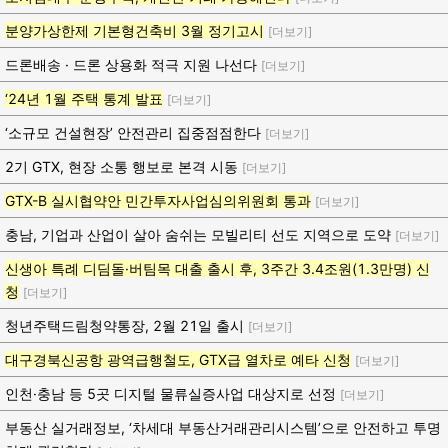
분양가상한제 기본형건축비 3월 정기고시
[더보기]
드론배송 · 드론 상용화 적극 지원 나선다
[더보기]
‘24년 1월 주택 통계 발표
[더보기]
‘소규모 건설현장’ 안전관리 집중점점한다
[더보기]
2기 GTX, 현장 소통 행보로 본격 시동
[더보기]
GTX-B 실시협약안 민간투자사업심의위원회 통과
[더보기]
충남, 기업과 산업이 살아 숨쉬는 모빌리티 선도 지역으로 도약
[더보기]
신생아 특례 디딤돌·버팀목 대출 출시 후, 3주간 3.4조원(1.3만명) 신
청
[더보기]
청년주택드림청약통장, 2월 21일 출시
[더보기]
대구경북신공항 광역급행철도, GTX급 열차로 예타 신청
[더보기]
인천·충남 등 5곳 디지털 물류실증사업 대상지로 선정
[더보기]
부동산 실거래정보, ‘차세대 부동산거래관리시스템’으로 안전하고 투명