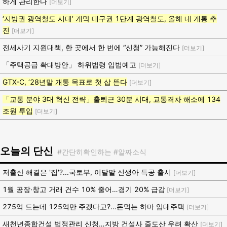
하게 관리한다
[더보기]
‘지방권 광역철도 시대’ 개막 대구권 1단계 광역철도, 올해 내 개통 추
진
[더보기]
전세사기 지원대책, 한 곳에서 한 번에 “신청” 가능해진다
[더보기]
「주택공급 확대방안」 하위법령 입법예고
[더보기]
GTX-C, ‘28년말 개통 목표로 첫 삽 뜬다
[더보기]
「교통 분야 3대 혁신 전략」출퇴근 30분 시대, 교통격차 해소에 134
조원 투입
[더보기]
오늘의 단신
#간단히확인하는 #알짜소식
저출산 해결은 '집'?...국토부, 이달말 신생아 특공 출시
[더보기]
1월 공장·창고 거래 건수 10% 줄어…경기 20% 급감
[더보기]
275억 드는데 125억만 주겠다고?…돈먹는 하마 임대주택
[더보기]
새천년종합건설 법정관리 신청…지방 건설사 줄도산 우려 확산
[더보기]