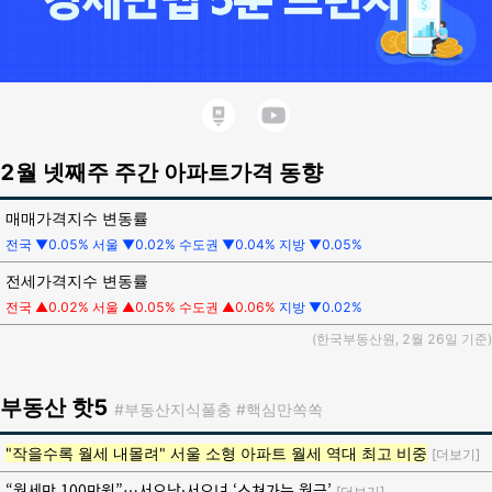
2월 넷째주 주간 아파트가격 동향
매매가격지수 변동률
전국 ▼0.05%
서울 ▼0.02%
수도권 ▼0.04% 지방 ▼0.05%
전세가격지수 변동률
전국 ▲0.02%
서울 ▲0.05%
수도권 ▲0.06%
지방 ▼0.02%
(한국부동산원, 2월 26일 기준)
부동산
핫5
#부동산지식풀충
#핵심만쏙쏙
"작을수록 월세 내몰려" 서울 소형 아파트 월세 역대 최고 비중
[더보기]
“월세만 100만원”…서오남·서오녀 ‘스쳐가는 월급’
[더보기]