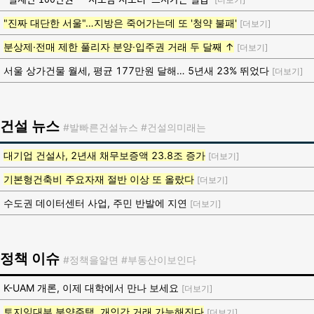
"진짜 대단한 서울"…지방은 죽어가는데 또 '청약 불패'
[더보기]
분상제·전매 제한 풀리자 분양·입주권 거래 두 달째 ↑
[더보기]
서울 상가건물 월세, 평균 177만원 달해… 5년새 23% 뛰었다
[더보기]
건설 뉴스
#발빠른건설뉴스 #건설의미래는
대기업 건설사, 2년새 채무보증액 23.8조 증가
[더보기]
기본형건축비 주요자재 절반 이상 또 올랐다
[더보기]
수도권 데이터센터 사업, 주민 반발에 지연
[더보기]
정책 이슈
#정책을알면 #부동산이보인다
K-UAM 개론, 이제 대학에서 만나 보세요
[더보기]
토지임대부 분양주택, 개인간 거래 가능해진다
[더보기]