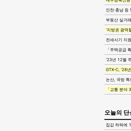
인천·충남 등
부동산 실거래
‘지방권 광역철
전세사기 지원
「주택공급 
‘23년 12월
GTX-C, ‘2
논산, 국방 
「교통 분야 
오늘의 단
집값 하락에 