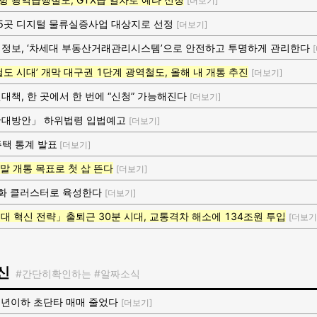
[더보기]
 5곳 디지털 물류실증사업 대상지로 선정
[더보기]
정보, ‘차세대 부동산거래관리시스템’으로 안전하고 투명하게 관리한다
도 시대’ 개막 대구권 1단계 광역철도, 올해 내 개통 추진
[더보기]
대책, 한 곳에서 한 번에 “신청” 가능해진다
[더보기]
확대방안」 하위법령 입법예고
[더보기]
 주택 통계 발표
[더보기]
8년말 개통 목표로 첫 삽 뜬다
[더보기]
특화 클러스터로 육성한다
[더보기]
3대 혁신 전략」출퇴근 30분 시대, 교통격차 해소에 134조원 투입
[더보기
신
#간단히확인하는 #알짜소식
1년이하 초단타 매매 줄었다
[더보기]