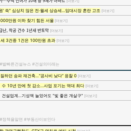
가…주택 인허가 10채 중 9채가 아파트
[더보기]
억원' 쑥" 심상치 않은 전·월세 상승세…임대시장 혼란 고조
[더보기]
3000만원 이하 찾기 힘든 서울
[더보기]
난, 착공 건수 1년새 반토막
[더보기]
세 3건중 1건은 100만원 초과
[더보기]
#발빠른건설뉴스 #건설의미래는
입질하던 송파 재건축…“공사비 낮다” 응찰 0
[더보기]
수 10년 만에 첫 감소...사업 포기는 역대 최다
[더보기]
 건설업계...기성액 늘었어도 "빛 좋은 개살구"
[더보기]
#정책을알면 #부동산이보인다
 광역급행철도, GTX급 열차로 예타 신청