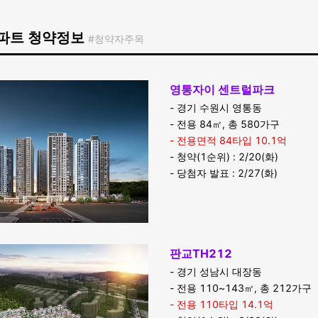
파트 청약정보
#청약자주목
영통자이 센트럴파크
- 경기 수원시 영통동
- 전용 84㎡, 총 580가구
- 전용면적 84타입 10.1억
- 청약(1순위) : 2/20(화)
- 당첨자 발표 : 2/27(화)
판교TH212
- 경기 성남시 대장동
- 전용 110~143㎡, 총 212가구
- 전용 110타입 14.1억