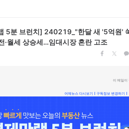
 5분 브런치] 240219_"한달 새 '5억원' 
 전·월세 상승세…임대시장 혼란 고조
이 메일이
어제뉴스 다시보기
ㅣ
구독정보 변경하기
ㅣ