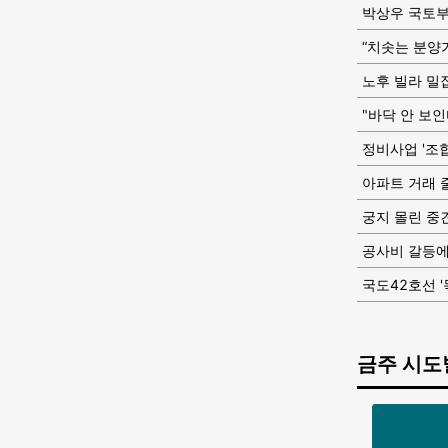
박상우 국토부
“치솟는 분양
노후 빌라 밀
"바닥 안 보인
정비사업 '조합
아파트 거래 
궁지 몰린 중
공사비 갈등에
국도42호선 '
금주 시도