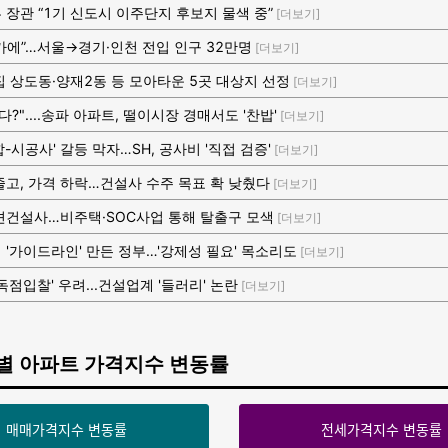
 장관 “1기 신도시 이주단지 후보지 물색 중”
[더보기]
가에”…서울→경기·인천 전입 인구 32만명
[더보기]
집 상도동·양재2동 등 모아타운 5곳 대상지 선정
[더보기]
다?"....송파 아파트, 떨이시장 경매서도 '찬밥'
[더보기]
-시공사' 갈등 막자…SH, 공사비 '직접 검증'
[더보기]
줄고, 가격 하락…건설사 수주 목표 확 낮췄다
[더보기]
견건설사…비주택·SOC사업 통해 탈출구 모색
[더보기]
 '가이드라인' 만든 정부…'강제성 필요' 목소리도
[더보기]
독점입찰' 우려...건설업계 '들러리' 논란
[더보기]
별 아파트 가격지수 변동률
매매가격지수 변동률
전세가격지수 변동률