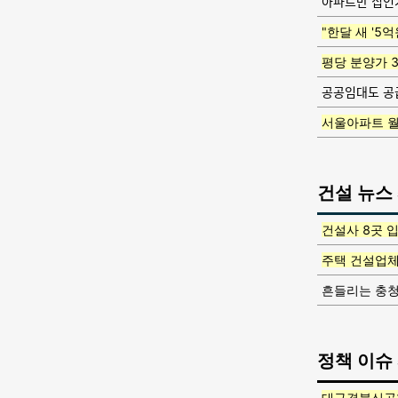
아파트만 집인
"한달 새 '5
평당 분양가 
공공임대도 공급
서울아파트 월
건설 뉴스
건설사 8곳 
주택 건설업체 
흔들리는 충청
정책 이슈
대구경북신공항