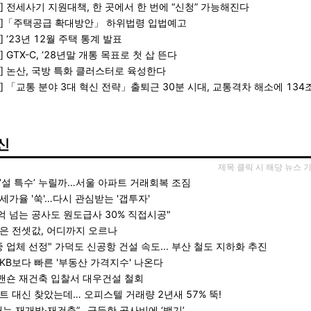
] 전세사기 지원대책, 한 곳에서 한 번에 “신청” 가능해진다
지]「주택공급 확대방안」 하위법령 입법예고
 ‘23년 12월 주택 통계 발표
 GTX-C, ‘28년말 개통 목표로 첫 삽 뜬다
] 논산, 국방 특화 클러스터로 육성한다
] 「교통 분야 3대 혁신 전략」출퇴근 30분 시대, 교통격차 해소에 134
신
제목 클릭 시 해당 뉴스 
‘설 특수’ 누릴까…서울 아파트 거래회복 조짐
세가율 '쑥'…다시 관심받는 '갭투자'
00억 넘는 공사도 원도급사 30% 직접시공"
은 전셋값, 어디까지 오르나
중 업체 선정" 가덕도 신공항 건설 속도... 부산 철도 지하화 추진
KB보다 빠른 '부동산 가격지수' 나온다
숀 재건축 입찰서 대우건설 철회
트 대신 찾았는데… 오피스텔 거래량 2년새 57% 뚝!
내는 재개발·재건축”…급등한 공사비에 ‘백기’