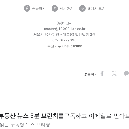
공유하기
게시하기
웹에서 보기
(주)비앤씨
master@10000-lab.co.kr
서울시 용산구 한남대로98 일신빌딩 2층
02-762-9090
수신거부
Unsubscribe
공유하기
부동산 뉴스 5분 브런치
를
구독하고 이메일로 받아
 읽는 구독형 뉴스 브리핑