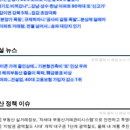
경기도 비껴갔나"…강남·성수·한남 아파트 90억대 또 '신고가'
 값이면 강북 5채…집값 초양극화
'분양가 폭등', 규제하자니 '공사비 갈등 폭발'…분상제 딜레마
 아파트 거래량, 전월 넘어서…송파 대단지 인기
설 뉴스
제목 클릭 시 해당 뉴스 
미콘 가격 줄인상에… 기본형건축비 ‘또’ 인상 우려
린 해외부동산 줄줄이 폭락, 韓금융권 비상
여파…건설업, 40대 고용보험 가입자 감소 1위
산 정책 이슈
제목 클릭 시 해당 
] 부동산 실거래정보, ‘차세대 부동산거래관리시스템’으로 안전하고 투
] ‘지방권 광역철도 시대’ 개막 대구권 1단계 광역철도, 올해 내 개통 추진