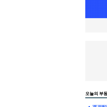
오늘의 부
‘캡’ 없앴