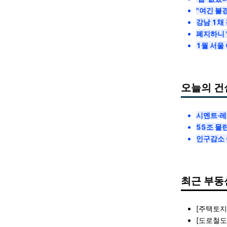
"여긴 불
강남 1채
폐지하니 
1월 서울
오늘의 건
시멘트·레
55조 물
인구감소 
최근 부동
[주택토지
[도로철도