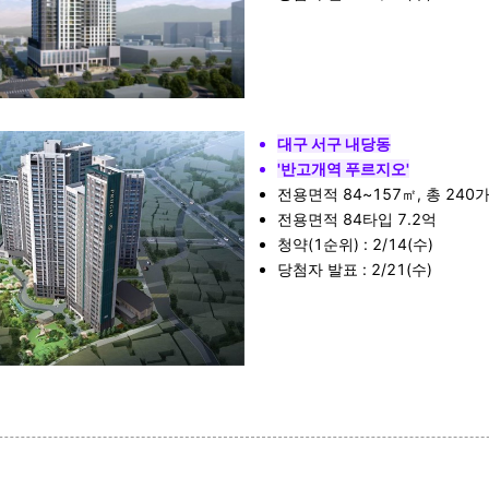
대구 서구 내당동
'반고개역 푸르지오'
전용면적 84~157㎡, 총 240
전용면적 84타입 7.2억
청약(1순위) : 2/14(수)
당첨자 발표 : 2/21(수)