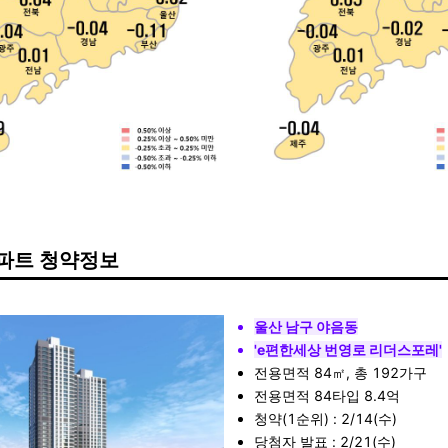
파트 청약정보
울산 남구 야음동
'e편한세상 번영로 리더스포레'
전용면적 84㎡, 총 192가구
전용면적 84타입 8.4억
청약(1순위) : 2/14(수)
당첨자 발표 : 2/21(수)