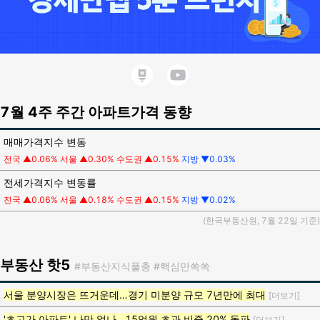
7월 4주 주간 아파트가격 동향
매매가격지수 변동
전국
▲
0.06%
서울 ▲0.30%
수도권 ▲0.15%
지방 ▼0.03%
전세가격지수 변동률
전국 ▲0.06%
서울 ▲0.18%
수도권 ▲0.15%
지방 ▼0.02%
(한국부동산원, 7월 22일 기준)
부동산
핫5
#부동산지식풀충
#핵심만쏙쏙
서울 분양시장은 뜨거운데…경기 미분양 규모 7년만에 최대
[더보기]
'초고가 아파트' 나만 없나…15억원 초과 비중 20% 돌파
[더보기]