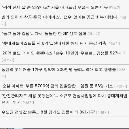
"평생 전세 살 순 없잖아요" 서울 아파트값 무섭게 오른 이유
[더보기]
빌라 인허가·착공·준공 ‘마이너스’, ‘묘수’ 없이는 공급 회복 어렵다
[더보
기]
"돌고 돌아 강남"…다시 '똘똘한 한 채' 선호 심화
[더보기]
"롯데캐슬이스트폴 피 6억"…전매제한 해제 단지 몸값 껑충
[더보기]
'20억 로또' 래미안 원펜타스 1순위 10만명 '우르르'…경쟁률 527대 1
[더보기]
동탄역 롯데캐슬 1가구 청약에 300만명 몰려…역대 최고 경쟁률
[더보
기]
‘순살 아파트’ 부른 5700억 감리 입찰담합… 임원 등 68명 기소
[더보기]
“안전관리자도 채용 못했는데”… 소규모 건설사업장에 다시 중대재해법
유예 ‘기대’
[더보기]
수도권 전셋값 숨통… 8월 경기도 집들이 '1.8만가구'
[더보기]