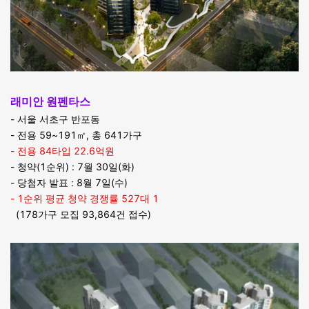
래미안 원펜타스
- 서울 서초구 반포동
- 전용 59~191㎡, 총 641가구
- 전용 84타입 22.6억원
- 청약(1순위) : 7월 30일(화)
- 당첨자 발표 : 8월 7일(수)
- 1순위 평균 청약 경쟁률 527대 1
(178가구 모집 93,864건 접수)