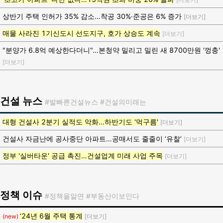
상반기 주택 인허가 35% 감소…착공 30%·준공은 6% 증가
[더보기]
매물 사라진 1기신도시 선도지구, 호가 상승도 계속
[더보기]
"분양가 6.8억 예상한다더니"…본청약 밀리고 밀린 새 8700만원 '껑충'
[더보기]
건설 뉴스
#발빠른건설뉴스 #건설의미래는
대형 건설사 2분기 실적도 악화…하반기도 '먹구름'
[더보기]
건설사 자금난에 공사중단 아파트…공매서도 줄줄이 ‘유찰’
[더보기]
정부 '실버타운' 공급 촉진…건설업계 미래 사업 주목
[더보기]
정책 이슈
#정책을알면 #부동산이보인다
‘24년 6월 주택 통계
(new)
[더보기]