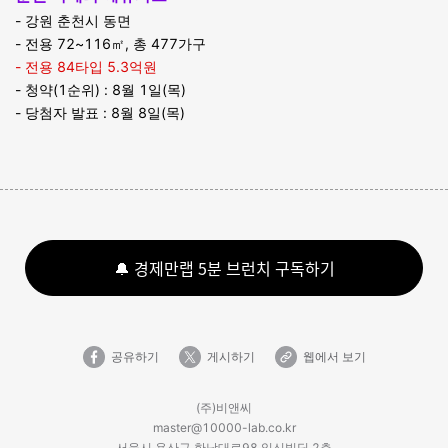
- 강원 춘천시 동면
- 전용 72~116㎡, 총 477가구
- 전용 84타입 5.3억원
- 청약(1순위) : 8월 1일(목)
- 당첨자 발표 : 8월 8일(목)
🔔 경제만랩 5분 브런치 구독하기
공유하기
게시하기
웹에서 보기
(주)비앤씨
master@10000-lab.co.kr
서울시 용산구 한남대로98 일신빌딩 2층