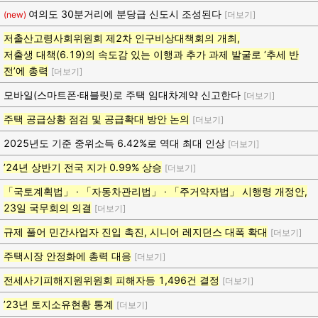
여의도 30분거리에 분당급 신도시 조성된다
(new)
[더보기]
저출산고령사회위원회 제2차 인구비상대책회의 개최,
저출생 대책(6.19)의 속도감 있는 이행과 추가 과제 발굴로 ‘추세 반
전’에 총력
[더보기]
모바일(스마트폰·태블릿)로 주택 임대차계약 신고한다
[더보기]
주택 공급상황 점검 및 공급확대 방안 논의
[더보기]
2025년도 기준 중위소득 6.42%로 역대 최대 인상
[더보기]
’24년 상반기 전국 지가 0.99% 상승
[더보기]
「국토계획법」 · 「자동차관리법」 · 「주거약자법」 시행령 개정안,
23일 국무회의 의결
[더보기]
규제 풀어 민간사업자 진입 촉진, 시니어 레지던스 대폭 확대
[더보기]
주택시장 안정화에 총력 대응
[더보기]
전세사기피해지원위원회 피해자등 1,496건 결정
[더보기]
’23년 토지소유현황 통계
[더보기]