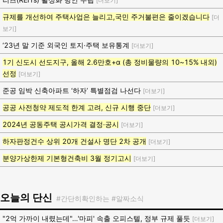
[더보기]
규제를 개선하여 주택사업은 늘리고,국민 주거불편은 줄이겠습니다
[더
보기]
‘23년 말 기준 외국인 토지·주택 보유통계
[더보기]
1기 신도시 선도지구, 올해 2.6만호+α (총 정비물량의 10~15% 내외)
선정
[더보기]
준공 임박 신축아파트 ‘하자’ 특별점검 나선다
[더보기]
공공 사전청약 제도적 한계 고려, 신규 시행 중단
[더보기]
2024년 공동주택 공시가격 결정·공시
[더보기]
하자판정건수 상위 20개 건설사 명단 2차 공개
[더보기]
분양가상한제 기본형건축비 3월 정기고시
[더보기]
오늘의 단신
#간단히확인하는 #알짜소식
"2억 가까이 내렸는데"…'마피' 속출 오피스텔, 정부 규제 풀듯
[더보기]