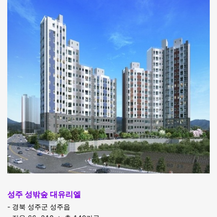
성주 성밖숲 대유리엘
- 경북 성주군 성주읍