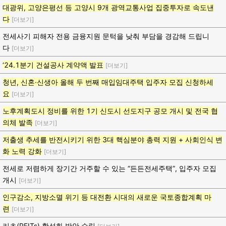
대광위, 고양은평선 등 고양시 9개 광역교통사업 집중투자로 속도낸
다
[더보기]
전세사기 피해자 전용 금융지원 문턱을 낮춰 부담을 경감해 드립니
다
[더보기]
‘24.1분기 건설공사 계약액 발표
[더보기]
청년, 신혼·신생아 올해 두 번째 매입임대주택 입주자 모집 신청하세
요
[더보기]
노후계획도시 정비를 위한 1기 신도시 선도지구 공모 개시 및 전국 협
의체 발족
[더보기]
저출생 추세를 반전시키기 위한 3대 핵심분야 총력 지원 + 사회인식 변
화 노력 강화
[더보기]
전세로 저렴하게 장기간 거주할 수 있는 “든든전세주택”, 입주자 모집
개시
[더보기]
인구감소, 지방소멸 위기 등 대전환 시대의 새로운 국토종합계획 마
련
[더보기]
리츠(REITs) 활성화 방안 수립