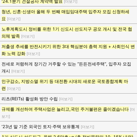
‘24.1분기 건설공사 계약액 발표
[더보기]
청년, 신혼·신생아 올해 두 번째 매입임대주택 입주자 모집 신청하세
요
[더보기]
노후계획도시 정비를 위한 1기 신도시 선도지구 공모 개시 및 전국 협
의체 발족
[더보기]
저출생 추세를 반전시키기 위한 3대 핵심분야 총력 지원 + 사회인식 변
화 노력 강화
[더보기]
전세로 저렴하게 장기간 거주할 수 있는 “든든전세주택”, 입주자 모집
개시
[더보기]
인구감소, 지방소멸 위기 등 대전환 시대의 새로운 국토종합계획 마
련
[더보기]
리츠(REITs) 활성화 방안 수립
[더보기]
규제를 개선하여 주택사업은 늘리고,국민 주거불편은 줄이겠습니다
[더
보기]
‘23년 말 기준 외국인 토지·주택 보유통계
[더보기]
1기 신도시 선도지구, 올해 2.6만호+α (총 정비물량의 10~15% 내외)