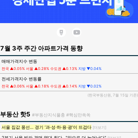
7월 3주 주간 아파트가격 동향
매매가격지수 변동
전국
▲
0.05%
서울 ▲0.28%
수도권 ▲0.13%
지방 ▼0.04%
전세가격지수 변동률
전국 ▲0.06%
서울 ▲0.18%
수도권 ▲0.14%
지방 ▼0.02%
(한국부동산원, 7월 15일 기준)
부동산
핫5
#부동산지식풀충
#핵심만쏙쏙
서울 집값 풍선… 경기 ‘과·성·하·용·광’이 뜨겁다
[더보기]
2분기 서울 빌라 경매 역대 최다…"앞으로 더 늘어난다"
[더보기]