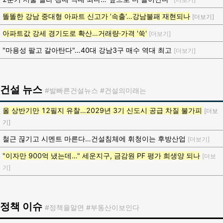
똘똘한 강남 중대형 아파트 신고가 ’속출‘…강남불패 재현되나
[더보기]
아파트값 강세 경기도로 확산…거래량·가격 '쑥'
[더보기]
"마용성 팔고 갈아탄다"…40대 강남3구 매수 역대 최고
[더보기]
건설 뉴스
#발빠른건설뉴스 #건설의미래는
올 상반기만 12필지 유찰…2029년 3기 신도시 공급 차질 불가피
[더보
기]
철근 끊기고 시멘트 마른다…건설침체에 휘청이는 후방산업
[더보기]
"이자만 900억 냈는데…" 세운지구, 금감원 PF 평가 희생양 되나
[더보
기]
정책 이슈
#정책을알면 #부동산이보인다