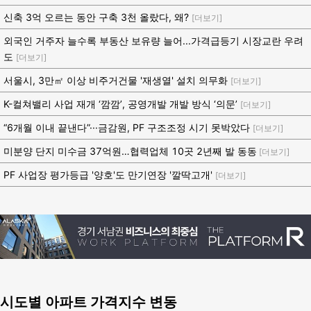
신축 3억 오르는 동안 구축 3천 올랐다, 왜?
[더보기]
외국인 거주자 늘수록 부동산 보유량 늘어...가격급등기 시장교란 우려
도
[더보기]
서울시, 3만㎡ 이상 비주거건물 '재생열' 설치 의무화
[더보기]
K-컬쳐밸리 사업 재개 ‘깜깜’, 공영개발 개발 방식 ‘의문’
[더보기]
“6개월 이내 끝낸다”···금감원, PF 구조조정 시기 못박았다
[더보기]
미분양 단지 미수금 37억원…협력업체 10곳 2년째 발 동동
[더보기]
PF 사업장 평가등급 '양호'도 만기연장 '깔딱고개'
[더보기]
시도별 아파트 가격지수 변동