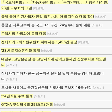
「국토계획법」 · 「자동차관리법」 · 「주거약자법」 시행령 개정안,
23일 국무회의 의결
[더보기]
규제 풀어 민간사업자 진입 촉진, 시니어 레지던스 대폭 확대
[더보기]
충청권 내륙고속화 등 국도 3개 구간, 24일부터 순차 개통
[더보기]
주택시장 안정화에 총력 대응
[더보기]
전세사기피해지원위원회 피해자등 1,496건 결정
[더보기]
’23년 토지소유현황 통계
[더보기]
대광위, 고양은평선 등 고양시 9개 광역교통사업 집중투자로 속도낸
다
[더보기]
전세사기 피해자 전용 금융지원 문턱을 낮춰 부담을 경감해 드립니
다
[더보기]
도시를 새롭게… 공간혁신구역 선도사업 후보지 16곳 선정
[더보기]
‘24년 5월 주택 통계
[더보기]
GTX-A 구성역 6월 29일(토) 개통
[더보기]