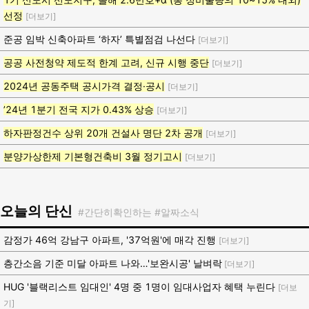
선정
[더보기]
준공 임박 신축아파트 ‘하자’ 특별점검 나선다
[더보기]
공공 사전청약 제도적 한계 고려, 신규 시행 중단
[더보기]
2024년 공동주택 공시가격 결정·공시
[더보기]
’24년 1분기 전국 지가 0.43% 상승
[더보기]
하자판정건수 상위 20개 건설사 명단 2차 공개
[더보기]
분양가상한제 기본형건축비 3월 정기고시
[더보기]
오늘의 단신
#간단히확인하는 #알짜소식
감정가 46억 강남구 아파트, '37억원'에 매각 진행
[더보기]
층간소음 기준 미달 아파트 나와…'보완시공' 날벼락
[더보기]
HUG '블랙리스트 임대인' 4명 중 1명이 임대사업자 혜택 누린다
[더보
기]