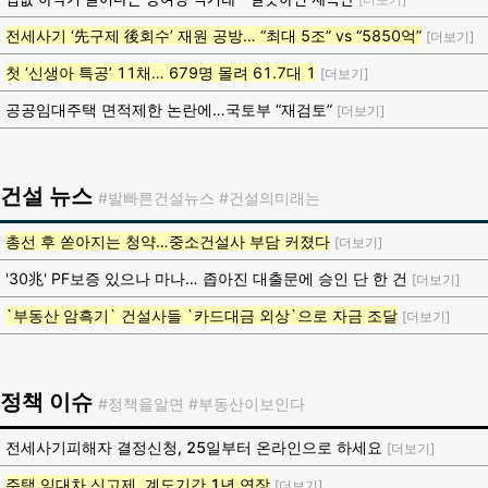
전세사기 ‘先구제 後회수’ 재원 공방… “최대 5조” vs “5850억”
[더보기]
첫 ‘신생아 특공’ 11채… 679명 몰려 61.7대 1
[더보기]
공공임대주택 면적제한 논란에…국토부 “재검토”
[더보기]
건설 뉴스
#발빠른건설뉴스 #건설의미래는
총선 후 쏟아지는 청약…중소건설사 부담 커졌다
[더보기]
'30兆' PF보증 있으나 마나… 좁아진 대출문에 승인 단 한 건
[더보기]
`부동산 암흑기` 건설사들 `카드대금 외상`으로 자금 조달
[더보기]
정책 이슈
#정책을알면 #부동산이보인다
전세사기피해자 결정신청, 25일부터 온라인으로 하세요
[더보기]
주택 임대차 신고제, 계도기간 1년 연장
[더보기]