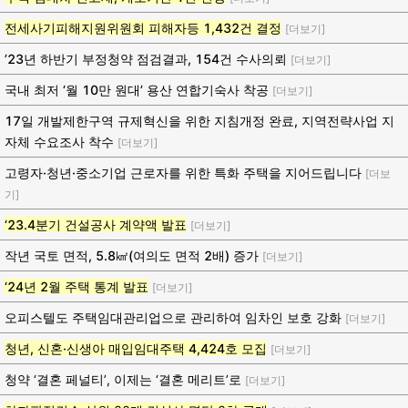
전세사기피해지원위원회 피해자등 1,432건 결정
[더보기]
’23년 하반기 부정청약 점검결과, 154건 수사의뢰
[더보기]
국내 최저 ‘월 10만 원대’ 용산 연합기숙사 착공
[더보기]
17일 개발제한구역 규제혁신을 위한 지침개정 완료, 지역전략사업 지
자체 수요조사 착수
[더보기]
고령자·청년·중소기업 근로자를 위한 특화 주택을 지어드립니다
[더보
기]
‘23.4분기 건설공사 계약액 발표
[더보기]
작년 국토 면적, 5.8㎢(여의도 면적 2배) 증가
[더보기]
‘24년 2월 주택 통계 발표
[더보기]
오피스텔도 주택임대관리업으로 관리하여 임차인 보호 강화
[더보기]
청년, 신혼·신생아 매입임대주택 4,424호 모집
[더보기]
청약 ‘결혼 페널티’, 이제는 ‘결혼 메리트’로
[더보기]