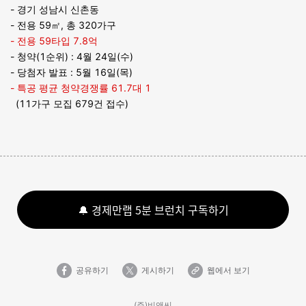
- 경기 성남시 신촌동
- 전용 59㎡, 총 320가구
- 전용 59타입 7.8억
- 청약(1순위) : 4월 24일(수)
- 당첨자 발표 : 5월 16일(목)
- 특공 평균 청약경쟁률 61.7대 1
(11가구 모집 679건 접수)
🔔 경제만랩 5분 브런치 구독하기
공유하기
게시하기
웹에서 보기
(주)비앤씨