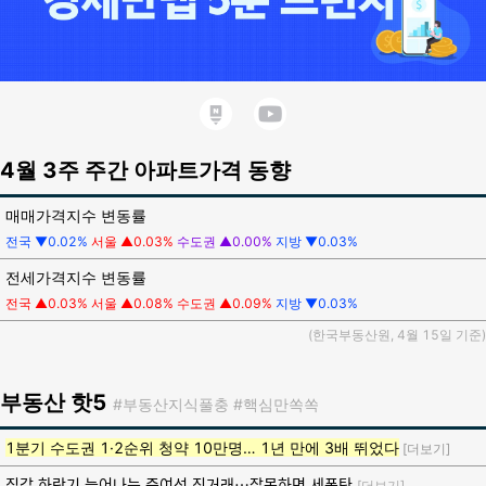
4월 3주 주간 아파트가격 동향
매매가격지수 변동률
전국 ▼0.02%
서울 ▲0.03%
수도권 ▲0.00%
지방 ▼0.03%
전세가격지수 변동률
전국 ▲0.03%
서울 ▲0.08%
수도권 ▲0.09%
지방 ▼0.03%
(한국부동산원, 4월 15일 기준)
부동산
핫5
#부동산지식풀충
#핵심만쏙쏙
1분기 수도권 1·2순위 청약 10만명… 1년 만에 3배 뛰었다
[더보기]
집값 하락기 늘어나는 증여성 직거래…잘못하면 세폭탄
[더보기]