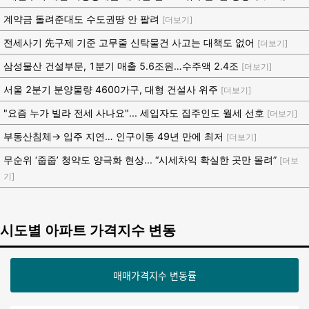
계약금 돌려준대도 수도권땅 안 팔려
[더보기]
전세사기 先구제 기준 고무줄 신탁물건 사고는 대책도 없어
[더보기]
삼성물산 건설부문, 1분기 매출 5.6조원…수주액 2.4조
[더보기]
서울 2분기 분양물량 4600가구, 대형 건설사 위주
[더보기]
"요즘 누가 빌라 전세 사나요"... 세입자도 집주인도 월세 선호
[더보기]
부동산침체→ 입주 지연… 인구이동 49년 만에 최저
[더보기]
무순위 ‘줍줍’ 청약도 양극화 현상... “시세차익 확실한 곳만 몰려”
[더보
기]
시도별 아파트 가격지수 변동
매매가격지수 변동률