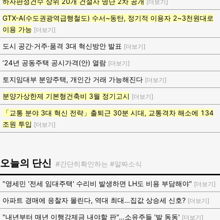
하자판정건수 상위 20개 건설사 명단 2차 공개
[더보기]
GTX-A(수도권광역급행철도) 수서~동탄, 정기적 이용자 2~3천원대로
이용 가능
[더보기]
도시 공간·거주·품격 3대 혁신방안 발표
[더보기]
‘24년 공동주택 공시가격(안) 열람
[더보기]
토지임대부 분양주택, 개인간 거래 가능해진다
[더보기]
분양가상한제 기본형건축비 3월 정기고시
[더보기]
「교통 분야 3대 혁신 전략」출퇴근 30분 시대, 교통격차 해소에 134
조원 투입
[더보기]
오늘의 단신
#간단히확인하는 #알짜소식
"영세민 '전세 임대주택' 수리비 발생하면 LH도 비용 부담해야"
[더보기]
아파트 경매에 응찰자 몰린다, 역대 최대…집값 상승세 신호?
[더보기]
"내년부터 매년 이행강제금 내야할 판"…소유주들 '발 동동'
[더보기]