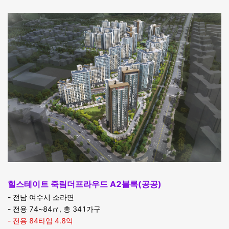
힐스테이트 죽림더프라우드 A2블록(공공)
- 전남 여수시 소라면
- 전용 74~84㎡, 총 341가구
- 전용 84타입 4.8억