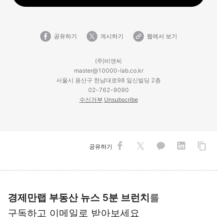
공유하기
게시하기
웹에서 보기
(주)비앤씨
master@10000-lab.co.kr
서울시 용산구 한남대로98 일신빌딩 2층
02-762-9090
수신거부
Unsubscribe
공유하기
경제만랩 부동산 뉴스 5분 브런치
를
구독하고 이메일로 받아보세요