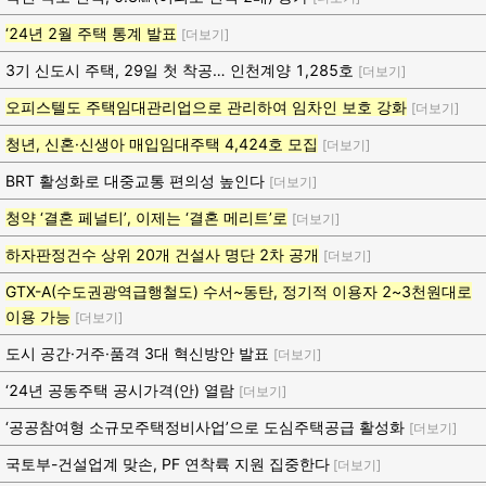
‘24년 2월 주택 통계 발표
[더보기]
3기 신도시 주택, 29일 첫 착공… 인천계양 1,285호
[더보기]
오피스텔도 주택임대관리업으로 관리하여 임차인 보호 강화
[더보기]
청년, 신혼·신생아 매입임대주택 4,424호 모집
[더보기]
BRT 활성화로 대중교통 편의성 높인다
[더보기]
청약 ‘결혼 페널티’, 이제는 ‘결혼 메리트’로
[더보기]
하자판정건수 상위 20개 건설사 명단 2차 공개
[더보기]
GTX-A(수도권광역급행철도) 수서~동탄, 정기적 이용자 2~3천원대로
이용 가능
[더보기]
도시 공간·거주·품격 3대 혁신방안 발표
[더보기]
‘24년 공동주택 공시가격(안) 열람
[더보기]
‘공공참여형 소규모주택정비사업’으로 도심주택공급 활성화
[더보기]
국토부-건설업계 맞손, PF 연착륙 지원 집중한다
[더보기]