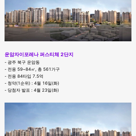
운암자이포레나 퍼스티체 2단지
- 광주 북구 운암동
- 전용 59~84㎡, 총 561가구
- 전용 84타입 7.5억
- 청약(1순위) : 4월 16일(화)
- 당첨자 발표 : 4월 23일(화)