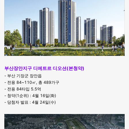
부산장안지구 디에트르 디오션(본청약)
- 부산 기장군 장안읍
- 전용 84~110㎡, 총 489가구
- 전용 84타입 5.5억
- 청약(1순위) : 4월 16일(화)
- 당첨자 발표 : 4월 24일(수)