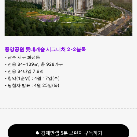
중앙공원 롯데캐슬 시그니처 2-2블록
- 광주 서구 화정동
- 전용 84~139㎡, 총 928가구
- 전용 84타입 7.9억
- 청약(1순위) : 4월 17일(수)
- 당첨자 발표 : 4월 25일(목)
🔔 경제만랩 5분 브런치 구독하기