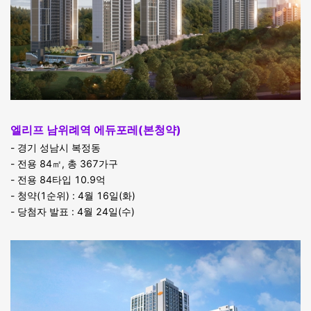
엘리프 남위례역 에듀포레(본청약)
- 경기 성남시 복정동
- 전용 84㎡, 총 367가구
- 전용 84타입 10.9억
- 청약(1순위) : 4월 16일(화)
- 당첨자 발표 : 4월 24일(수)