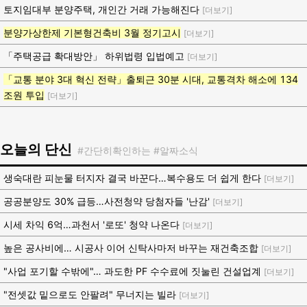
토지임대부 분양주택, 개인간 거래 가능해진다
[더보기]
분양가상한제 기본형건축비 3월 정기고시
[더보기]
「주택공급 확대방안」 하위법령 입법예고
[더보기]
「교통 분야 3대 혁신 전략」출퇴근 30분 시대, 교통격차 해소에 134
조원 투입
[더보기]
오늘의 단신
#간단히확인하는 #알짜소식
생숙대란 피눈물 터지자 결국 바꾼다…복수용도 더 쉽게 한다
[더보기]
공공분양도 30% 급등…사전청약 당첨자들 '난감'
[더보기]
시세 차익 6억…과천서 '로또' 청약 나온다
[더보기]
높은 공사비에… 시공사 이어 신탁사마저 바꾸는 재건축조합
[더보기]
"사업 포기할 수밖에"… 과도한 PF 수수료에 짓눌린 건설업계
[더보기]
"전셋값 밑으로도 안팔려" 무너지는 빌라
[더보기]