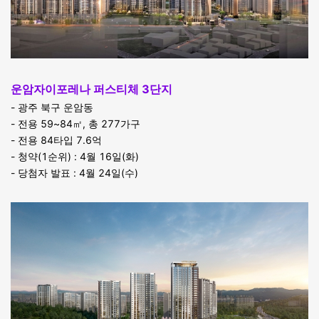
운암자이포레나 퍼스티체 3단지
- 광주 북구 운암동
- 전용 59~84㎡, 총 277가구
- 전용 84타입 7.6억
- 청약(1순위) : 4월 16일(화)
- 당첨자 발표 : 4월 24일(수)