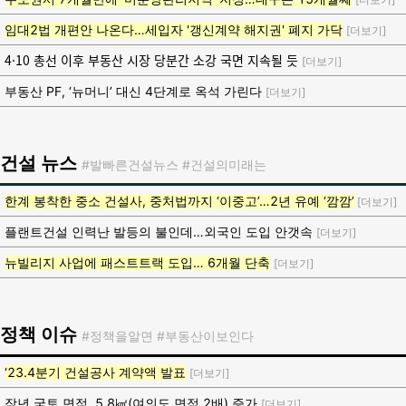
임대2법 개편안 나온다…세입자 '갱신계약 해지권' 폐지 가닥
[더보기]
4·10 총선 이후 부동산 시장 당분간 소강 국면 지속될 듯
[더보기]
부동산 PF, ‘뉴머니’ 대신 4단계로 옥석 가린다
[더보기]
건설 뉴스
#발빠른건설뉴스 #건설의미래는
한계 봉착한 중소 건설사, 중처법까지 ‘이중고’…2년 유예 ‘깜깜’
[더보기]
플랜트건설 인력난 발등의 불인데…외국인 도입 안갯속
[더보기]
뉴빌리지 사업에 패스트트랙 도입… 6개월 단축
[더보기]
정책 이슈
#정책을알면 #부동산이보인다
‘23.4분기 건설공사 계약액 발표
[더보기]
작년 국토 면적, 5.8㎢(여의도 면적 2배) 증가
[더보기]