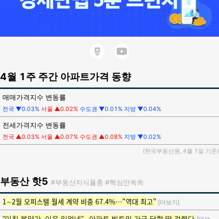
4월 1주 주간 아파트가격 동향
매매가격지수 변동률
전국 ▼0.03%
서울 ▲0.02%
수도권 ▼0.01% 지방 ▼0.04%
전세가격지수 변동률
전국 ▲0.03%
서울 ▲0.07%
수도권 ▲0.08%
지방 ▼0.02%
(한국부동산원, 4월 1일 기준)
부동산
핫5
#부동산지식풀충
#핵심만쏙쏙
1∼2월 오피스텔 월세 계약 비중 67.4%…"역대 최고"
[더보기]
“미친 분양가, 이유 있었네”…아파트 빌트인 가구 담합 딱 걸렸다
[더보