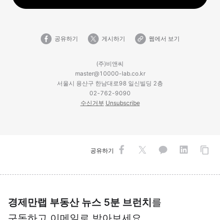
공유하기
게시하기
웹에서 보기
(주)비앤씨
master@10000-lab.co.kr
서울시 용산구 한남대로98 일신빌딩 2층
02-762-9090
수신거부
Unsubscribe
공유하기
경제만랩 부동산 뉴스 5분 브런치
를
구독하고 이메일로 받아보세요