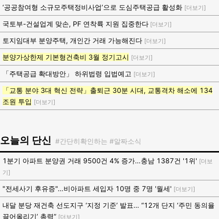
‘공공참여형 소규모주택정비사업’으로 도심주택공급 활성화
[더보기]
국토부-건설업계 맞손, PF 연착륙 지원 집중한다
[더보기]
토지임대부 분양주택, 개인간 거래 가능해진다
[더보기]
분양가상한제 기본형건축비 3월 정기고시
[더보기]
「주택공급 확대방안」 하위법령 입법예고
[더보기]
「교통 분야 3대 혁신 전략」출퇴근 30분 시대, 교통격차 해소에 134
조원 투입
[더보기]
오늘의 단신
#간단히확인하는 #알짜소식
1분기 아파트 분양권 거래 9500건 4% 증가…충남 1387건 '1위'
[더보
기]
"전세사기 후유증"…비아파트 세입자 10명 중 7명 '월세'
[더보기]
내달 분당 재건축 선도지구 ‘지정 기준’ 발표… “12개 단지 ‘주민 동의율
끌어올리기’ 총력”
[더보기]