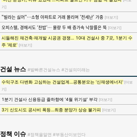
기]
"빌라는 싫어"…소형 아파트로 거래 몰리며 '전세난' 가중
[더보기]
오피스텔, 경매서도 ‘찬밥’… 물량 두 배 증가속 낙찰률은 뚝
[더보기]
시들해진 재건축·재개발 시공권 경쟁… 10대 건설사 중 7곳, 1분기 수
주 ‘제로’
[더보기]
건설 뉴스
#발빠른건설뉴스 #건설의미래는
수익구조 다변화 고심하는 건설업계…공통분모는 '신재생에너지'
[더보
기]
1분기 건설사 신용등급 줄하향에 ‘4월 위기설’ 부각
[더보기]
3기 신도시도 공사비 폭등…최종 분양가 상승 불가피
[더보기]
정책 이슈
#정책을알면 #부동산이보인다