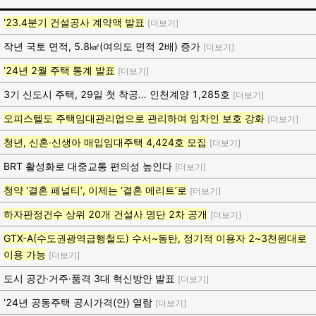
‘23.4분기 건설공사 계약액 발표
[더보기]
작년 국토 면적, 5.8㎢(여의도 면적 2배) 증가
[더보기]
‘24년 2월 주택 통계 발표
[더보기]
3기 신도시 주택, 29일 첫 착공… 인천계양 1,285호
[더보기]
오피스텔도 주택임대관리업으로 관리하여 임차인 보호 강화
[더보기]
청년, 신혼·신생아 매입임대주택 4,424호 모집
[더보기]
BRT 활성화로 대중교통 편의성 높인다
[더보기]
청약 ‘결혼 페널티’, 이제는 ‘결혼 메리트’로
[더보기]
하자판정건수 상위 20개 건설사 명단 2차 공개
[더보기]
GTX-A(수도권광역급행철도) 수서~동탄, 정기적 이용자 2~3천원대로
이용 가능
[더보기]
도시 공간·거주·품격 3대 혁신방안 발표
[더보기]
‘24년 공동주택 공시가격(안) 열람
[더보기]