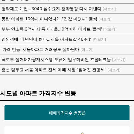
청약제도 개편…3040 실수요자 청약통장 다시 꺼낸다
[더보기]
동탄 아파트 10억대 아니었나?…"집값 미쳤다" 들썩
[더보기]
부부 연소득 2억까지 특례대출…9억이하 아파트 '들썩'
[더보기]
임의경매 11년만에 최다…서울 아파트값 46주↑
[더보기]
'가격 반등' 서울아파트 거래량도 살아난다
[더보기]
국토부 실거래가공개시스템 오류에 업무마비된 프롭테크들
[더보기]
총선 앞두고 서울 아파트 전세·매매 시장 “짙어진 관망세”
[더보기]
시도별 아파트 가격지수 변동
매매가격지수 변동률